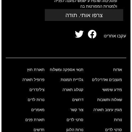
ומסכים/ה שהמידע ישמש למענה לפנייה
ולמטרות המפורטות בה
צרפו אותי. תודה
עקבו אחרינו
אודות
תנאי אספקה ומשלוח
תאורת חוץ
מעצבים ואדריכלים
גלריית תמונות
פרופיל תאורה
מידע שימושי
קטלוג תאורה
צילינדרים
שאלות ותשובות
דרושים
נורות לדים
מגזין עיצוב תאורה
צור קשר
מאמרים
נורות
סרטי לדים
תאורת פנים
סרטי לדים
נורות הלוגן
חדשים