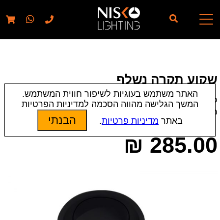
// elementor template for pages - should also ignore woo
pages!!
שקוע תקרה נשלף
האתר משתמש בעוגיות לשיפור חווית המשתמש.
קטגוריות:
שקועי תקרה
המשך הגלישה מהווה הסכמה למדיניות הפרטיות
מק״ט:
19284 | 19756 | 16276 | 4160
הבנתי
באתר
מדיניות פרטיות
.
₪
285.00