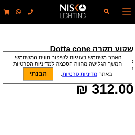
// elementor template for pages - should also ignore woo
pages!!
שקוע תקרה Dotta cone
האתר משתמש בעוגיות לשיפור חווית המשתמש.
קטגוריות:
שקועי קיר/חומה
|
שקועי תקרה
|
תאורת פנים
המשך הגלישה מהווה הסכמה למדיניות הפרטיות
מק״ט:
7432 | 7429
הבנתי
באתר
מדיניות פרטיות
.
₪
312.00