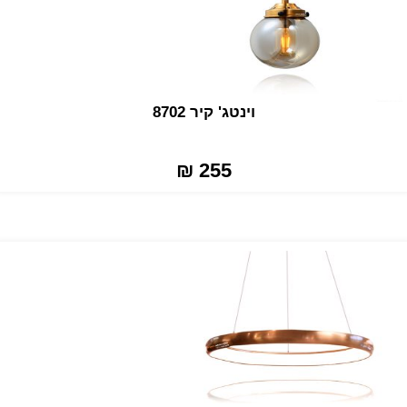
וינטג' קיר 8702
255 ₪