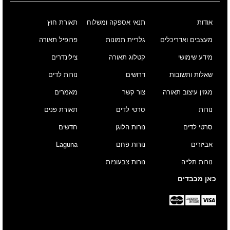
אודות
תנאי אספקה ומשלוח
תאורת חוץ
מעצבים ואדריכלים
גלריית תמונות
פרופיל תאורה
מידע שימושי
קטלוג תאורה
צילינדרים
שאלות ותשובות
דרושים
נורות לדים
מגזין עיצוב תאורה
צור קשר
מאמרים
נורות
סרטי לדים
תאורת פנים
סרטי לדים
נורות הלוגן
חדשים
אביזרים
נורות פחם
Laguna
נורות תלייה
נורות צבעוניות
כאן מכבדים