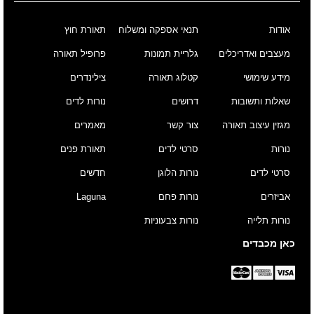
אודות
תנאי אספקה ומשלוח
תאורת חוץ
מעצבים ואדריכלים
גלריית תמונות
פרופיל תאורה
מידע שימושי
קטלוג תאורה
צילינדרים
שאלות ותשובות
דרושים
נורות לדים
מגזין עיצוב תאורה
צור קשר
מאמרים
נורות
סרטי לדים
תאורת פנים
סרטי לדים
נורות הלוגן
חדשים
אביזרים
נורות פחם
Laguna
נורות תלייה
נורות צבעוניות
כאן מכבדים