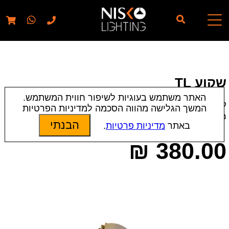
// elementor template for pages - should also ignore woo
pages!!
שקוע TL
האתר משתמש בעוגיות לשיפור חווית המשתמש.
קטגוריות:
שקועי תקרה
|
תאורת פנים
המשך הגלישה מהווה הסכמה למדיניות הפרטיות
מק״ט:
2693
הבנתי
באתר
מדיניות פרטיות
.
₪
380.00