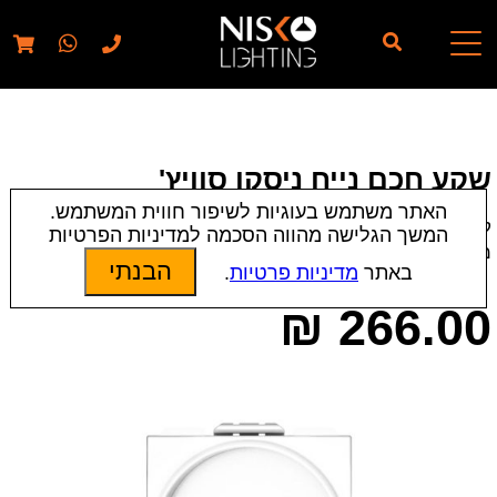
// elementor template for pages - should also ignore woo
pages!!
שקע חכם נייח ניסקו סוויץ'
האתר משתמש בעוגיות לשיפור חווית המשתמש.
קטגוריות:
אביזרים
|
מתגי טאצ' Nisko Smart
המשך הגלישה מהווה הסכמה למדיניות הפרטיות
מק״ט:
5559 | 13760
הבנתי
באתר
מדיניות פרטיות
.
₪
266.00