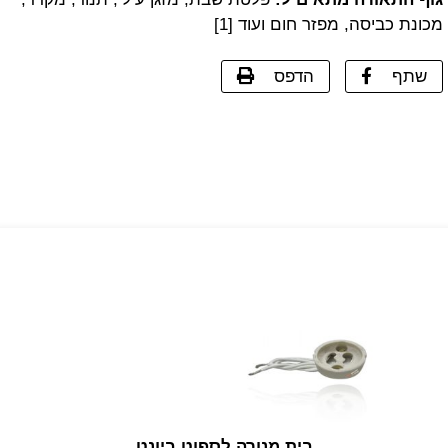
מכונת כביסה, מפזר חום ועוד [1]
שתף
הדפס
בית מנורה לספוט ביונט