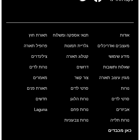
אודות
תנאי אספקה ומשלוח
תאורת חוץ
מעצבים ואדריכלים
גלריית תמונות
פרופיל תאורה
מידע שימושי
קטלוג תאורה
צילינדרים
שאלות ותשובות
דרושים
נורות לדים
מגזין עיצוב תאורה
צור קשר
מאמרים
נורות
סרטי לדים
תאורת פנים
סרטי לדים
נורות הלוגן
חדשים
אביזרים
נורות פחם
Laguna
נורות תלייה
נורות צבעוניות
כאן מכבדים