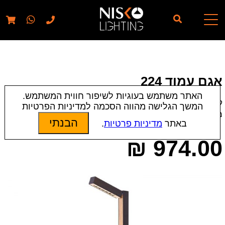
// elementor template for pages - should also ignore woo
pages!!
אגם עמוד 224
האתר משתמש בעוגיות לשיפור חווית המשתמש.
קטגוריות:
עמודי תאורה לגינה
|
תאורת חוץ
המשך הגלישה מהווה הסכמה למדיניות הפרטיות
מק״ט:
15520
הבנתי
באתר
מדיניות פרטיות
.
₪
974.00