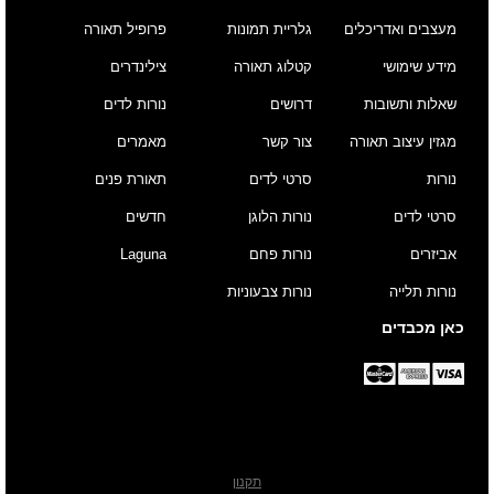
מעצבים ואדריכלים
גלריית תמונות
פרופיל תאורה
מידע שימושי
קטלוג תאורה
צילינדרים
שאלות ותשובות
דרושים
נורות לדים
מגזין עיצוב תאורה
צור קשר
מאמרים
נורות
סרטי לדים
תאורת פנים
סרטי לדים
נורות הלוגן
חדשים
אביזרים
נורות פחם
Laguna
נורות תלייה
נורות צבעוניות
כאן מכבדים
תקנון