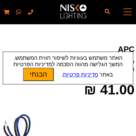
// elementor template for pages - should also ignore woo
pages!!
APC
האתר משתמש בעוגיות לשיפור חווית המשתמש.
קטגוריות:
אביזרים
|
שנאים, ספקים ודרייברים
המשך הגלישה מהווה הסכמה למדיניות הפרטיות
מק״ט:
11964
הבנתי
באתר
מדיניות פרטיות
.
₪
41.00