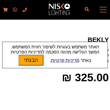
// elementor template for pages - should also ignore woo
pages!!
BEKLY
האתר משתמש בעוגיות לשיפור חווית המשתמש.
קטגוריות:
חדשים
|
מנורות בהדפסה 3D
|
מנורות קיר
|
תאורת
המשך הגלישה מהווה הסכמה למדיניות הפרטיות
פנים
הבנתי
באתר
מדיניות פרטיות
.
מק״ט:
20638 | 20639 | 20640
₪
325.00