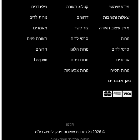
מידע שימושי
קטלוג תאורה
צילינדרים
שאלות ותשובות
דרושים
נורות לדים
מגזין עיצוב תאורה
צור קשר
מאמרים
נורות
סרטי לדים
תאורת פנים
סרטי לדים
נורות הלוגן
חדשים
אביזרים
נורות פחם
Laguna
נורות תלייה
נורות צבעוניות
כאן מכבדים
תקנון
© 2026 כל הזכויות שמורות ניסקו ליטינג בע”מ
פיתוח אתרים
:
Site2goal