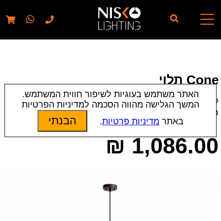
// elementor template for pages - should also ignore woo
pages!!
Cone תלוי
האתר משתמש בעוגיות לשיפור חווית המשתמש.
קטגוריות:
חדשים
|
מנורות תלייה
|
תאורת פנים
המשך הגלישה מהווה הסכמה למדיניות הפרטיות
מק״ט:
22115 | 22114
הבנתי
באתר
מדיניות פרטיות
.
₪
1,086.00