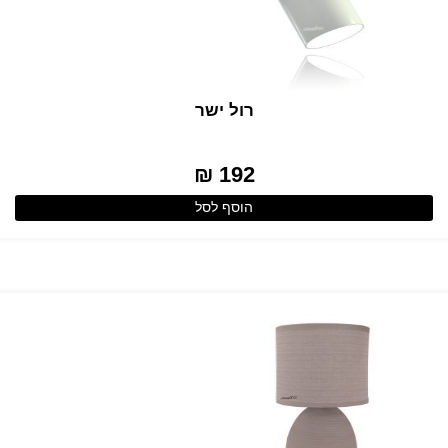
רול ישר
192 ₪
הוסף לסל