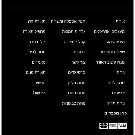
אודות
תנאי אספקה ומשלוח
תאורת חוץ
מעצבים ואדריכלים
גלריית תמונות
פרופיל תאורה
מידע שימושי
קטלוג תאורה
צילינדרים
שאלות ותשובות
דרושים
נורות לדים
מגזין עיצוב תאורה
צור קשר
מאמרים
נורות
סרטי לדים
תאורת פנים
סרטי לדים
נורות הלוגן
חדשים
אביזרים
נורות פחם
Laguna
נורות תלייה
נורות צבעוניות
כאן מכבדים