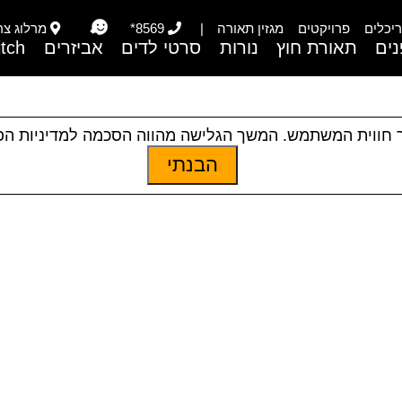
יכלים
פרויקטים
מגזין תאורה
|
8569*
מרלוג צריפי
ים
תאורת חוץ
נורות
סרטי לדים
אביזרים
itch
 חווית המשתמש. המשך הגלישה מהווה הסכמה למדיניות ה
הבנתי
ידה/ שולחן
|
תאורת פנים