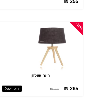
255 ₪
-31%
רוזה שולחן
265 ₪
הוסף לסל
382 ₪