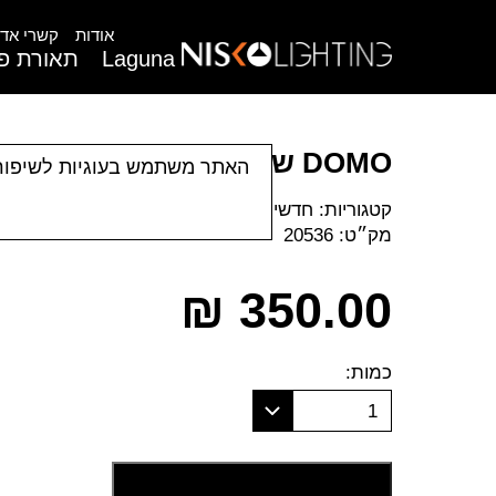
אודות
קשרי אדר
Laguna
תאורת פנ
DOMO שולחן
האתר משתמש בעוגיות לשיפור
קטגוריות:
חדשים
|
מנורות בהדפסה 3D
|
מנורות עמ
מק״ט:
20536
₪
350.00
כמות:
1
הוסף לסל קניות