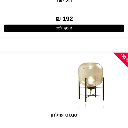
רול ישר
192 ₪
הוסף לסל
-50
סנסט שולחן