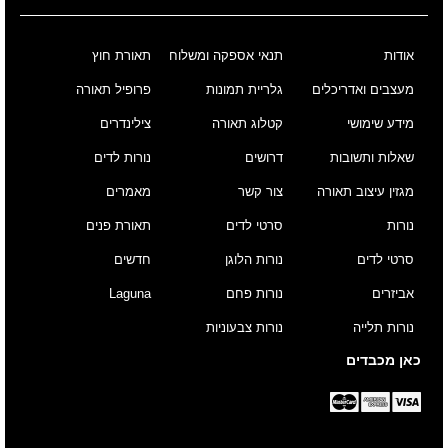
אודות
תנאי אספקה ומשלוח
תאורת חוץ
מעצבים ואדריכלים
גלריית תמונות
פרופיל תאורה
מידע שימושי
קטלוג תאורה
צילינדרים
שאלות ותשובות
דרושים
נורות לדים
מגזין עיצוב תאורה
צור קשר
מאמרים
נורות
סרטי לדים
תאורת פנים
סרטי לדים
נורות הלוגן
חדשים
אביזרים
נורות פחם
Laguna
נורות תלייה
נורות צבעוניות
כאן מכבדים