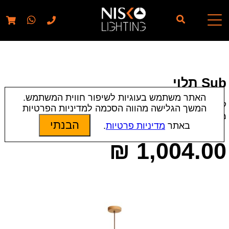
// elementor template for pages - should also ignore woo
pages!!
Sub תלוי
האתר משתמש בעוגיות לשיפור חווית המשתמש.
קטגוריות:
חדשים
|
מנורות תלייה
|
תאורת פנים
המשך הגלישה מהווה הסכמה למדיניות הפרטיות
מק״ט:
22120
הבנתי
באתר
מדיניות פרטיות
.
₪
1,004.00