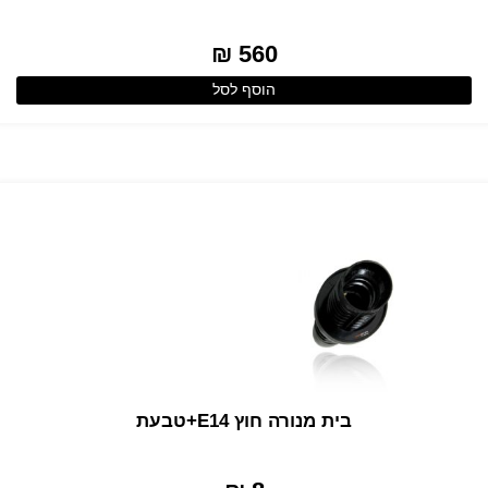
560 ₪
הוסף לסל
בית מנורה חוץ E14+טבעת