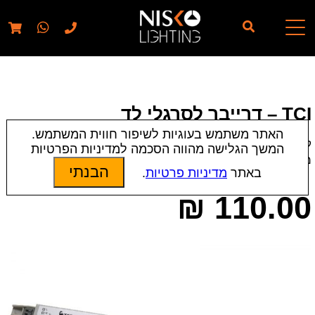
// elementor template for pages - should also ignore woo
pages!!
TCI – דרייבר לסרגלי לד
האתר משתמש בעוגיות לשיפור חווית המשתמש.
קטגוריות:
אביזרים
|
שנאים, ספקים ודרייברים
המשך הגלישה מהווה הסכמה למדיניות הפרטיות
מק״ט:
16202
הבנתי
באתר
מדיניות פרטיות
.
₪
110.00