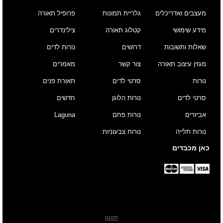
מעצבים ואדריכלים
גלריית תמונות
פרופיל תאורה
מידע שימושי
קטלוג תאורה
צילינדרים
שאלות ותשובות
דרושים
נורות לדים
מגזין עיצוב תאורה
צור קשר
מאמרים
נורות
סרטי לדים
תאורת פנים
סרטי לדים
נורות הלוגן
חדשים
אביזרים
נורות פחם
Laguna
נורות תלייה
נורות צבעוניות
כאן מכבדים
תקנון