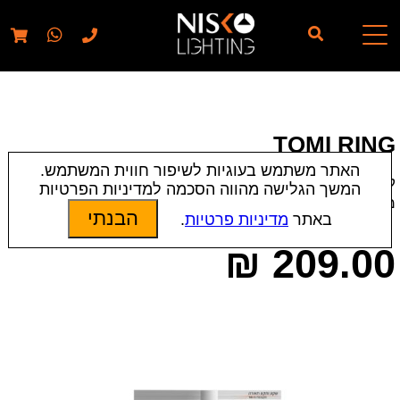
// elementor template for pages - should also ignore woo
pages!!
TOMI RING
האתר משתמש בעוגיות לשיפור חווית המשתמש.
קטגוריות:
חדשים
|
תאורה פס צבירה
|
תאורת פנים
המשך הגלישה מהווה הסכמה למדיניות הפרטיות
מק״ט:
8051
הבנתי
באתר
מדיניות פרטיות
.
₪
209.00