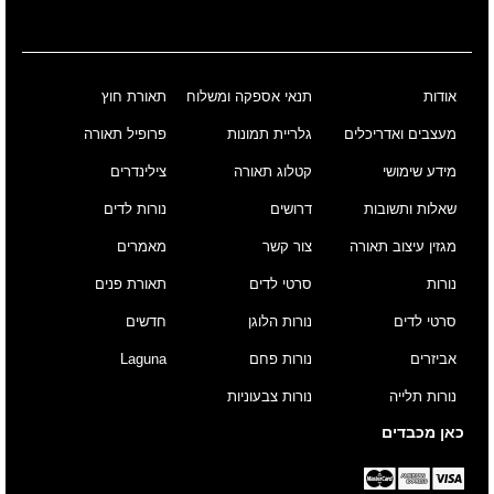
אודות
תנאי אספקה ומשלוח
תאורת חוץ
מעצבים ואדריכלים
גלריית תמונות
פרופיל תאורה
מידע שימושי
קטלוג תאורה
צילינדרים
שאלות ותשובות
דרושים
נורות לדים
מגזין עיצוב תאורה
צור קשר
מאמרים
נורות
סרטי לדים
תאורת פנים
סרטי לדים
נורות הלוגן
חדשים
אביזרים
נורות פחם
Laguna
נורות תלייה
נורות צבעוניות
כאן מכבדים