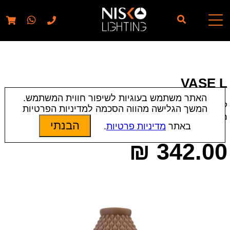
// elementor template for pages - should also ignore woo
pages!!
VASE L
האתר משתמש בעוגיות לשיפור חווית המשתמש.
קטגוריות:
Laguna
|
אקססוריז 3D
המשך הגלישה מהווה הסכמה למדיניות הפרטיות
מק״ט:
8635
הבנתי
באתר
מדיניות פרטיות
.
₪
342.00