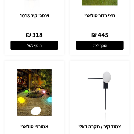
חצי כדור סולארי
וינטג' קיר 1018
318 ₪
445 ₪
הוסף לסל
הוסף לסל
צמוד קיר / תקרה דאלי
אמורפי סולארי