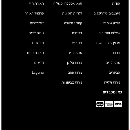
אודות
תנאי אספקה ומשלוח
תאורת חוץ
מעצבים ואדריכלים
גלריית תמונות
פרופיל תאורה
מידע שימושי
קטלוג תאורה
צילינדרים
שאלות ותשובות
דרושים
נורות לדים
מגזין עיצוב תאורה
צור קשר
מאמרים
נורות
סרטי לדים
תאורת פנים
סרטי לדים
נורות הלוגן
חדשים
אביזרים
נורות פחם
Laguna
נורות תלייה
נורות צבעוניות
כאן מכבדים