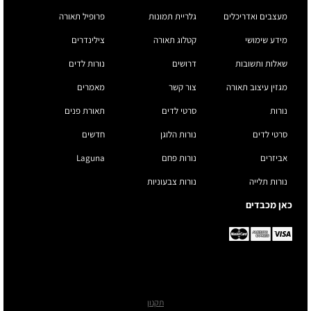
מעצבים ואדריכלים
גלריית תמונות
פרופיל תאורה
מידע שימושי
קטלוג תאורה
צילינדרים
שאלות ותשובות
דרושים
נורות לדים
מגזין עיצוב תאורה
צור קשר
מאמרים
נורות
סרטי לדים
תאורת פנים
סרטי לדים
נורות הלוגן
חדשים
אביזרים
נורות פחם
Laguna
נורות תלייה
נורות צבעוניות
כאן מכבדים
תקנון