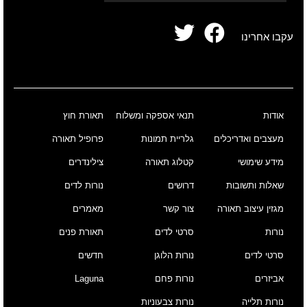
עקבו אחרינו
אודות
תנאי אספקה ומשלוח
תאורת חוץ
מעצבים ואדריכלים
גלריית תמונות
פרופיל תאורה
מידע שימושי
קטלוג תאורה
צילינדרים
שאלות ותשובות
דרושים
נורות לדים
מגזין עיצוב תאורה
צור קשר
מאמרים
נורות
סרטי לדים
תאורת פנים
סרטי לדים
נורות הלוגן
חדשים
אביזרים
נורות פחם
Laguna
נורות תלייה
נורות צבעוניות