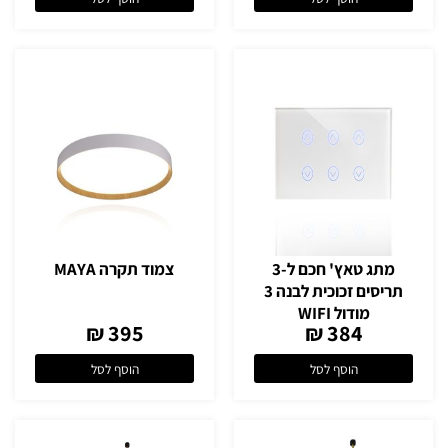
מתג טאץ' חכם ל-3
צמוד תקרה MAYA
תריסים זכוכית לבנה 3
מודול WIFI
395 ₪
384 ₪
הוסף לסל
הוסף לסל