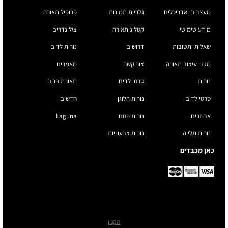
מעצבים ואדריכלים
גלריית תמונות
פרופיל תאורה
מידע שימושי
קטלוג תאורה
צילינדרים
שאלות ותשובות
דרושים
נורות לדים
מגזין עיצוב תאורה
צור קשר
מאמרים
נורות
סרטי לדים
תאורת פנים
סרטי לדים
נורות הלוגן
חדשים
אביזרים
נורות פחם
Laguna
נורות תלייה
נורות צבעוניות
כאן מכבדים
תקנון