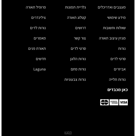
מעצבים ואדריכלים
גלריית תמונות
פרופיל תאורה
מידע שימושי
קטלוג תאורה
צילינדרים
שאלות ותשובות
דרושים
נורות לדים
מגזין עיצוב תאורה
צור קשר
מאמרים
נורות
סרטי לדים
תאורת פנים
סרטי לדים
נורות הלוגן
חדשים
אביזרים
נורות פחם
Laguna
נורות תלייה
נורות צבעוניות
כאן מכבדים
תקנון