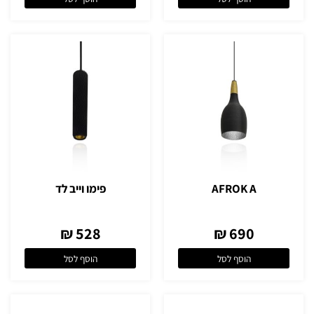
AFROK A
פימו וייב לד
528 ₪
690 ₪
הוסף לסל
הוסף לסל